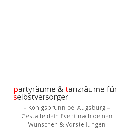
pa
t
p
artyräume &
t
anzräume für
s
elbstversorger
– Königsbrunn bei Augsburg –
Gestalte dein Event nach deinen
Wünschen & Vorstellungen